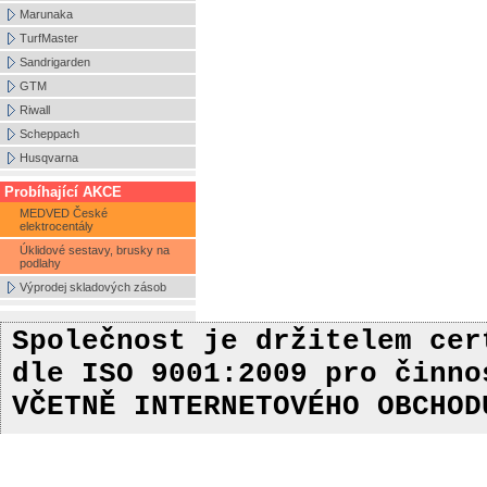
Marunaka
TurfMaster
Sandrigarden
GTM
Riwall
Scheppach
Husqvarna
Probíhající AKCE
MEDVED České
elektrocentály
Úklidové sestavy, brusky na
podlahy
Výprodej skladových zásob
Společnost je držitelem ce
dle ISO 9001:2009
pro činn
VČETNĚ INTERNETOVÉHO OBCHOD