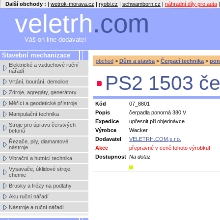
Další obchody :
|
wetrok-morava.cz
|
ryobi.cz
|
schwamborn.cz
|
náhradní díly pro auta
|
veletrh
.com
Váš on-line dodavatel
Stavební mechanizace
obchod
>
Dům a stavba
>
Čerpací technika
>
pon
Elektrické a vzduchové ruční
nářadí
PS2 1503 če
Vrtání, bourání, demolice
Zdroje, agregáty, generátory
Měřící a geodetické přístroje
Kód
07_8801
Popis
čerpadla ponorná 380 V
Manipulační technika
Expedice
upřesnit při objednávce
Stroje pro úpravu čerstvých
Výrobce
Wacker
betonů
Dodavatel
VELETRH.COM,s.r.o.
Řezače, pily, diamantové
nástroje
Akce
přepravné v ceně tohoto výrobku!
Dostupnost
Na dotaz
Vibrační a hutnící technika
Vysavače, úklidové stroje,
chemie
Brusky a frézy na podlahy
Aku ruční nářadí
Nástroje a ruční nářadí