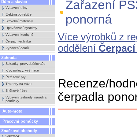
Zařazení PS
Dům a stavba
Vybavení dílny
ponorná
Elektrospotřebiče
Stavební materiály
Upevňovací systémy
Více výrobků z r
Vybavení kuchyně
Čerpací technika
oddělení
Čerpací
Vybavení domů
Zahrada
Sekačky, provzdušňovače
Křovinořezy, vyžínače
Řetězové pily
Recenze/hodn
Traktory na trávu
Sněhové frézy
čerpadla ponor
Vybavení zahrady, nářadí a
pomůcky
Auto-moto
Pracovní pomůcky
Značkové obchody
WETROK