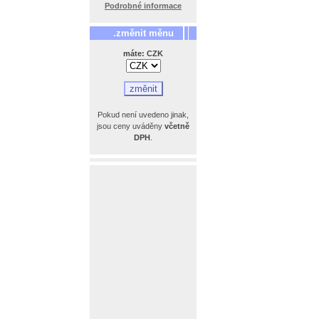
Podrobné informace
.změnit měnu
máte: CZK
Pokud není uvedeno jinak,
jsou ceny uváděny
včetně
DPH
.