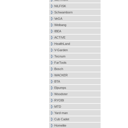
NILFISK
Schwamborn
VeGA
Weibang
IBEA
ACTIVE
HealthLand
V-Garden
Tecnum
FarTools
Bosch
WACKER
BTA
Elpumps
Woodster
RYOBI
MTD
Yard-man
Cub Cadet
Homelite