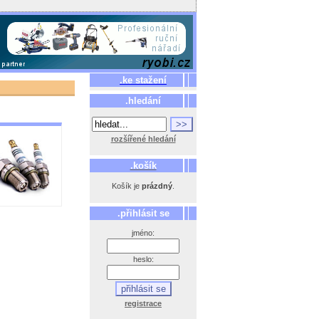
.ke stažení
.hledání
rozšířené hledání
.košík
Košík je
prázdný
.
.přihlásit se
jméno:
heslo:
registrace