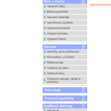
Dům a stavba
Vybavení dílny
Elektrospotřebiče
Stavební materiály
Upevňovací systémy
Vybavení kuchyně
Čerpací technika
Vybavení domů
Zahrada
Sekačky, provzdušňovače
Křovinořezy, vyžínače
Řetězové pily
Traktory na trávu
Sněhové frézy
Vybavení zahrady, nářadí a
pomůcky
Auto-moto
Pracovní pomůcky
Značkové obchody
WETROK