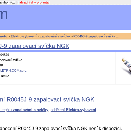
amborn.cz
|
náhradní díly pro auta
|
m
moto
>
Elektro-vybavení
>
zapalování a svíčky
>
R0045J-9 zapalovací svíčka ...
-9 zapalovací svíčka NGK
045J9
palovací svíčka
GK
LETRH.COM,s.r.o.
 dotaz
ní R0045J-9 zapalovací svíčka NGK
z regálu
zapalování a svíčky
,
oddělení
Elektro-vybavení
.
nocení R0045J-9 zapalovací svíčka NGK není k dispozici.