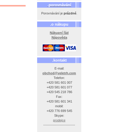
.porovnávání
Porovnávání je
prázdné
.
.o nákupu
Nákupní řád
Nápověda
.kontakt
E-mail:
obchod@veletrh.com
Telefon:
+420 581 601 007
+420 581 601 077
+420 545 218 786
Fax:
+420 581 601 341
mobil:
+420 776 699 545
Skype:
prodejce
---------------------------