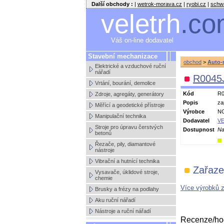
Další obchody :
|
wetrok-morava.cz
|
ryobi.cz
|
schw
veletrh
.co
Váš on-line dodavatel
Stavební mechanizace
obchod
>
Auto-
Elektrické a vzduchové ruční
nářadí
R0045J
Vrtání, bourání, demolice
Kód
R0
Zdroje, agregáty, generátory
Popis
za
Měřící a geodetické přístroje
Výrobce
N
Manipulační technika
Dodavatel
VE
Stroje pro úpravu čerstvých
Dostupnost
Na
betonů
Řezače, pily, diamantové
nástroje
Vibrační a hutnící technika
Zařaze
Vysavače, úklidové stroje,
chemie
Více výrobků 
Brusky a frézy na podlahy
Aku ruční nářadí
Nástroje a ruční nářadí
Recenze/hod