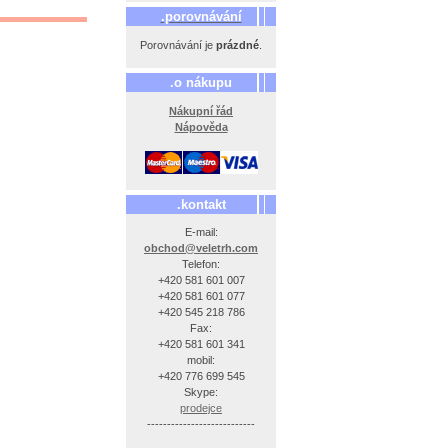
.porovnávání
Porovnávání je
prázdné
.
.o nákupu
Nákupní řád
Nápověda
.kontakt
E-mail:
obchod@veletrh.com
Telefon:
+420 581 601 007
+420 581 601 077
+420 545 218 786
Fax:
+420 581 601 341
mobil:
+420 776 699 545
Skype:
prodejce
---------------------------