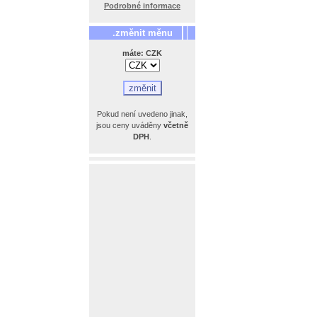
Podrobné informace
.změnit měnu
máte: CZK
Pokud není uvedeno jinak,
jsou ceny uváděny
včetně
DPH
.