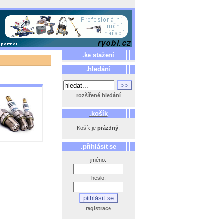
.ke stažení
.hledání
rozšířené hledání
.košík
Košík je
prázdný
.
.přihlásit se
jméno:
heslo:
registrace