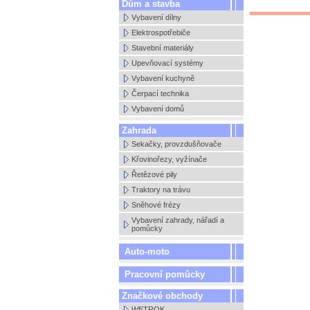
Dům a stavba
Vybavení dílny
Elektrospotřebiče
Stavební materiály
Upevňovací systémy
Vybavení kuchyně
Čerpací technika
Vybavení domů
Zahrada
Sekačky, provzdušňovače
Křovinořezy, vyžínače
Řetězové pily
Traktory na trávu
Sněhové frézy
Vybavení zahrady, nářadí a
pomůcky
Auto-moto
Pracovní pomůcky
Značkové obchody
WETROK