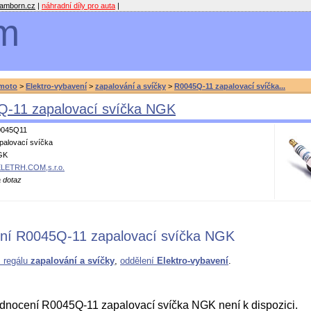
amborn.cz
|
náhradní díly pro auta
|
m
moto
>
Elektro-vybavení
>
zapalování a svíčky
>
R0045Q-11 zapalovací svíčka...
-11 zapalovací svíčka NGK
045Q11
palovací svíčka
GK
LETRH.COM,s.r.o.
 dotaz
ní R0045Q-11 zapalovací svíčka NGK
z regálu
zapalování a svíčky
,
oddělení
Elektro-vybavení
.
nocení R0045Q-11 zapalovací svíčka NGK není k dispozici.