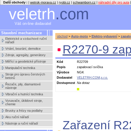
Další obchody :
|
wetrok-morava.cz
|
ryobi.cz
|
schwamborn.cz
|
náhradní díly pro auta
|
veletrh
.com
Váš on-line dodavatel
Stavební mechanizace
obchod
>
Auto-moto
>
Elektro-vybavení
>
zapalo
Elektrické a vzduchové ruční
nářadí
R2270-9 zap
Vrtání, bourání, demolice
Zdroje, agregáty, generátory
Měřící a geodetické přístroje
Kód
R22709
Popis
zapalovací svíčka
Manipulační technika
Výrobce
NGK
Stroje pro úpravu čerstvých
Dodavatel
VELETRH.COM,s.r.o.
betonů
Dostupnost
Na dotaz
Řezače, pily, diamantové
nástroje
Vibrační a hutnící technika
Vysavače, úklidové stroje,
chemie
Brusky a frézy na podlahy
Aku ruční nářadí
Zařazení R2
Nástroje a ruční nářadí