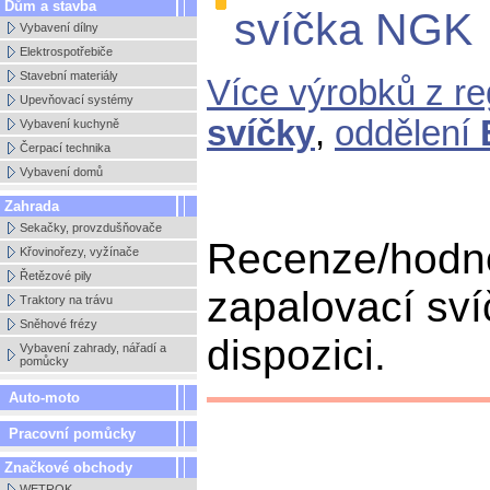
Dům a stavba
svíčka NGK
Vybavení dílny
Elektrospotřebiče
Stavební materiály
Více výrobků z r
Upevňovací systémy
svíčky
,
oddělení
Vybavení kuchyně
Čerpací technika
Vybavení domů
Zahrada
Sekačky, provzdušňovače
Recenze/hodn
Křovinořezy, vyžínače
Řetězové pily
zapalovací sv
Traktory na trávu
Sněhové frézy
dispozici.
Vybavení zahrady, nářadí a
pomůcky
Auto-moto
Pracovní pomůcky
Značkové obchody
WETROK