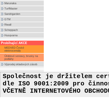
Marunaka
TurfMaster
Sandrigarden
GTM
Riwall
Scheppach
Husqvarna
Probíhající AKCE
MEDVED České
elektrocentály
Úklidové sestavy, brusky na
podlahy
Výprodej skladových zásob
Společnost je držitelem ce
dle ISO 9001:2009
pro činn
VČETNĚ INTERNETOVÉHO OBCHOD