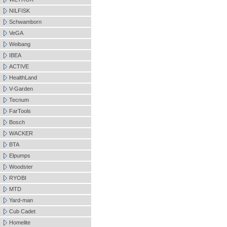
NILFISK
Schwamborn
VeGA
Weibang
IBEA
ACTIVE
HealthLand
V-Garden
Tecnum
FarTools
Bosch
WACKER
BTA
Elpumps
Woodster
RYOBI
MTD
Yard-man
Cub Cadet
Homelite