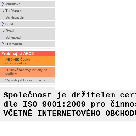
Marunaka
TurfMaster
Sandrigarden
GTM
Riwall
Scheppach
Husqvarna
Probíhající AKCE
MEDVED České
elektrocentály
Úklidové sestavy, brusky na
podlahy
Výprodej skladových zásob
Společnost je držitelem ce
dle ISO 9001:2009
pro činn
VČETNĚ INTERNETOVÉHO OBCHOD