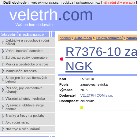
Další obchody :
|
wetrok-morava.cz
|
ryobi.cz
|
schwamborn.cz
|
náhradní díly pro auta
|
veletrh
.com
Váš on-line dodavatel
Stavební mechanizace
obchod
>
Auto-moto
>
Elektro-vybavení
>
zapalo
Elektrické a vzduchové ruční
nářadí
R7376-10 za
Vrtání, bourání, demolice
Zdroje, agregáty, generátory
NGK
Měřící a geodetické přístroje
Manipulační technika
Stroje pro úpravu čerstvých
Kód
R737610
betonů
Popis
zapalovací svíčka
Řezače, pily, diamantové
Výrobce
NGK
nástroje
Dodavatel
VELETRH.COM,s.r.o.
Vibrační a hutnící technika
Dostupnost
Na dotaz
Vysavače, úklidové stroje,
chemie
Brusky a frézy na podlahy
Aku ruční nářadí
Nástroje a ruční nářadí