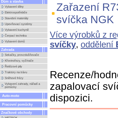
Dům a stavba
Zařazení R7
Vybavení dílny
Elektrospotřebiče
svíčka NGK
Stavební materiály
Upevňovací systémy
Vybavení kuchyně
Více výrobků z r
Čerpací technika
Vybavení domů
svíčky
,
oddělení
Zahrada
Sekačky, provzdušňovače
Křovinořezy, vyžínače
Řetězové pily
Recenze/hodn
Traktory na trávu
Sněhové frézy
zapalovací sv
Vybavení zahrady, nářadí a
pomůcky
dispozici.
Auto-moto
Pracovní pomůcky
Značkové obchody
WETROK