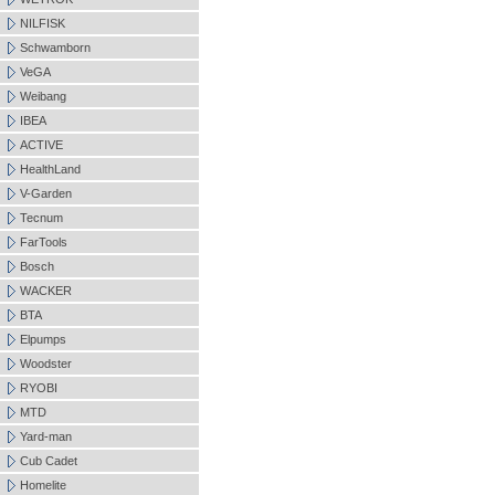
NILFISK
Schwamborn
VeGA
Weibang
IBEA
ACTIVE
HealthLand
V-Garden
Tecnum
FarTools
Bosch
WACKER
BTA
Elpumps
Woodster
RYOBI
MTD
Yard-man
Cub Cadet
Homelite