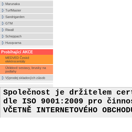
Marunaka
TurfMaster
Sandrigarden
GTM
Riwall
Scheppach
Husqvarna
Probíhající AKCE
MEDVED České
elektrocentály
Úklidové sestavy, brusky na
podlahy
Výprodej skladových zásob
Společnost je držitelem ce
dle ISO 9001:2009
pro činn
VČETNĚ INTERNETOVÉHO OBCHOD