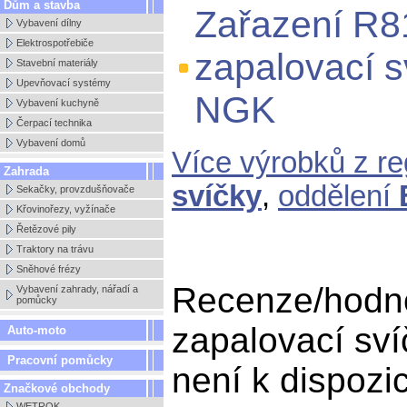
Dům a stavba
Zařazení R
Vybavení dílny
Elektrospotřebiče
zapalovací s
Stavební materiály
Upevňovací systémy
NGK
Vybavení kuchyně
Čerpací technika
Vybavení domů
Více výrobků z r
Zahrada
svíčky
,
oddělení
Sekačky, provzdušňovače
Křovinořezy, vyžínače
Řetězové pily
Traktory na trávu
Sněhové frézy
Recenze/hodn
Vybavení zahrady, nářadí a
pomůcky
zapalovací sv
Auto-moto
Pracovní pomůcky
není k dispozic
Značkové obchody
WETROK