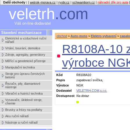
Další obchody :
|
wetrok-morava.cz
|
ryobi.cz
|
schwamborn.cz
|
náhradní díly pro auta
|
veletrh
.com
Váš on-line dodavatel
Stavební mechanizace
obchod
>
Auto-moto
>
Elektro-vybavení
>
zapalo
Elektrické a vzduchové ruční
nářadí
R8108A-10 z
Vrtání, bourání, demolice
Zdroje, agregáty, generátory
výrobce NG
Měřící a geodetické přístroje
Manipulační technika
Stroje pro úpravu čerstvých
Kód
R8108A10
betonů
Popis
zapalovací svíčka,
Řezače, pily, diamantové
Výrobce
NGK
nástroje
Dodavatel
VELETRH.COM,s.r.o.
Vibrační a hutnící technika
Dostupnost
Na dotaz
Vysavače, úklidové stroje,
chemie
Brusky a frézy na podlahy
Aku ruční nářadí
Nástroje a ruční nářadí