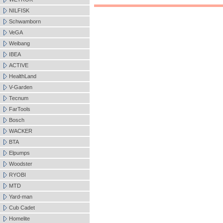
NILFISK
Schwamborn
VeGA
Weibang
IBEA
ACTIVE
HealthLand
V-Garden
Tecnum
FarTools
Bosch
WACKER
BTA
Elpumps
Woodster
RYOBI
MTD
Yard-man
Cub Cadet
Homelite