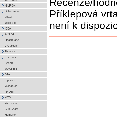
Recenze/hodn
NILFISK
Příklepová vr
Schwamborn
VeGA
není k dispozic
Weibang
IBEA
ACTIVE
HealthLand
V-Garden
Tecnum
FarTools
Bosch
WACKER
BTA
Elpumps
Woodster
RYOBI
MTD
Yard-man
Cub Cadet
Homelite