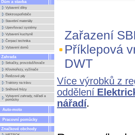
Dům a stavba
Vybavení dílny
Elektrospotřebiče
Stavební materiály
Upevňovací systémy
Zařazení S
Vybavení kuchyně
Čerpací technika
Příklepová 
Vybavení domů
Zahrada
DWT
Sekačky, provzdušňovače
Křovinořezy, vyžínače
Řetězové pily
Více výrobků z r
Traktory na trávu
oddělení
Elektri
Sněhové frézy
Vybavení zahrady, nářadí a
pomůcky
nářadí
.
Auto-moto
Pracovní pomůcky
Značkové obchody
WETROK