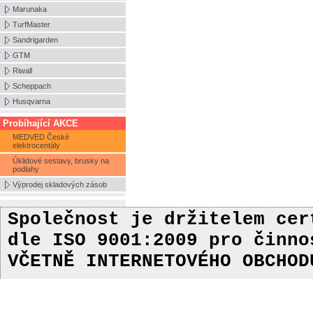
Marunaka
TurfMaster
Sandrigarden
GTM
Riwall
Scheppach
Husqvarna
Probíhající AKCE
MEDVED České
elektrocentály
Úklidové sestavy, brusky na
podlahy
Výprodej skladových zásob
Společnost je držitelem ce
dle ISO 9001:2009
pro činn
VČETNĚ INTERNETOVÉHO OBCHOD