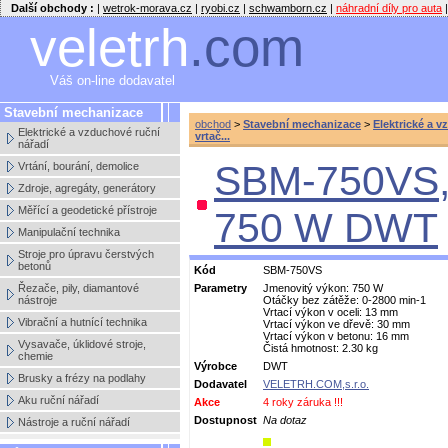
Další obchody :
|
wetrok-morava.cz
|
ryobi.cz
|
schwamborn.cz
|
náhradní díly pro auta
|
veletrh
.com
Váš on-line dodavatel
Stavební mechanizace
obchod
>
Stavební mechanizace
>
Elektrické a v
Elektrické a vzduchové ruční
vrtač...
nářadí
SBM-750VS, 
Vrtání, bourání, demolice
Zdroje, agregáty, generátory
Měřící a geodetické přístroje
750 W DWT
Manipulační technika
Stroje pro úpravu čerstvých
betonů
Kód
SBM-750VS
Řezače, pily, diamantové
Parametry
Jmenovitý výkon: 750 W
nástroje
Otáčky bez zátěže: 0-2800 min-1
Vrtací výkon v oceli: 13 mm
Vibrační a hutnící technika
Vrtací výkon ve dřevě: 30 mm
Vrtací výkon v betonu: 16 mm
Vysavače, úklidové stroje,
Čistá hmotnost: 2.30 kg
chemie
Výrobce
DWT
Brusky a frézy na podlahy
Dodavatel
VELETRH.COM,s.r.o.
Aku ruční nářadí
Akce
4 roky záruka !!!
Dostupnost
Na dotaz
Nástroje a ruční nářadí