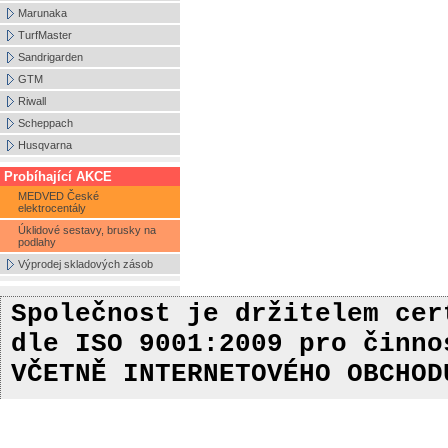
Marunaka
TurfMaster
Sandrigarden
GTM
Riwall
Scheppach
Husqvarna
Probíhající AKCE
MEDVED České
elektrocentály
Úklidové sestavy, brusky na
podlahy
Výprodej skladových zásob
Společnost je držitelem ce
dle ISO 9001:2009
pro činn
VČETNĚ INTERNETOVÉHO OBCHOD