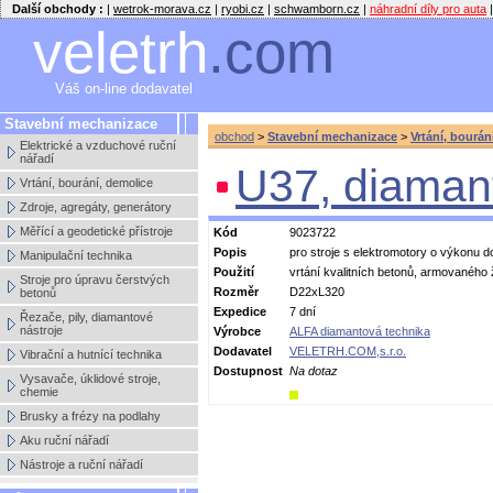
Další obchody :
|
wetrok-morava.cz
|
ryobi.cz
|
schwamborn.cz
|
náhradní díly pro auta
|
veletrh
.com
Váš on-line dodavatel
Stavební mechanizace
obchod
>
Stavební mechanizace
>
Vrtání, bourán
Elektrické a vzduchové ruční
nářadí
U37, diamant
Vrtání, bourání, demolice
Zdroje, agregáty, generátory
Měřící a geodetické přístroje
Kód
9023722
Popis
pro stroje s elektromotory o výkonu d
Manipulační technika
Použití
vrtání kvalitních betonů, armovaného
Stroje pro úpravu čerstvých
Rozměr
D22xL320
betonů
Expedice
7 dní
Řezače, pily, diamantové
nástroje
Výrobce
ALFA diamantová technika
Dodavatel
VELETRH.COM,s.r.o.
Vibrační a hutnící technika
Dostupnost
Na dotaz
Vysavače, úklidové stroje,
chemie
Brusky a frézy na podlahy
Aku ruční nářadí
Nástroje a ruční nářadí