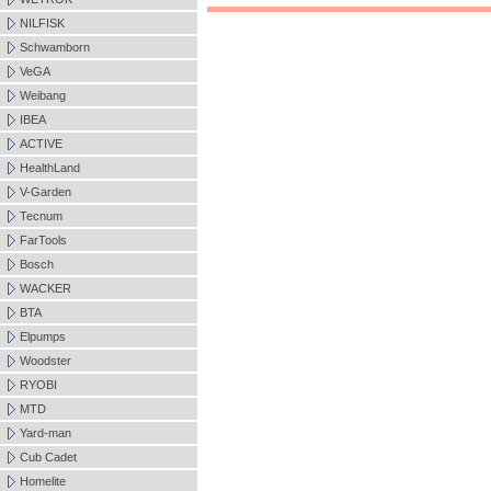
NILFISK
Schwamborn
VeGA
Weibang
IBEA
ACTIVE
HealthLand
V-Garden
Tecnum
FarTools
Bosch
WACKER
BTA
Elpumps
Woodster
RYOBI
MTD
Yard-man
Cub Cadet
Homelite