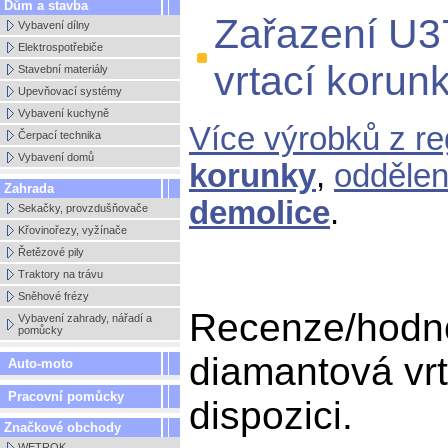
Dům a stavba
Zařazení U3
Vybavení dílny
Elektrospotřebiče
vrtací korun
Stavební materiály
Upevňovací systémy
Vybavení kuchyně
Více výrobků z r
Čerpací technika
Vybavení domů
korunky
,
odděle
Zahrada
demolice
.
Sekačky, provzdušňovače
Křovinořezy, vyžínače
Řetězové pily
Traktory na trávu
Sněhové frézy
Recenze/hodn
Vybavení zahrady, nářadí a
pomůcky
diamantová vrt
Auto-moto
Pracovní pomůcky
dispozici.
Značkové obchody
WETROK