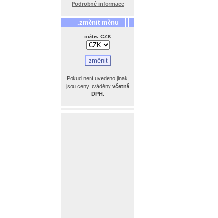
Podrobné informace
.změnit měnu
máte: CZK
Pokud není uvedeno jinak,
jsou ceny uváděny
včetně
DPH
.