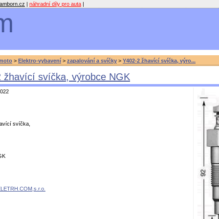
amborn.cz
|
náhradní díly pro auta
|
m
moto
>
Elektro-vybavení
>
zapalování a svíčky
>
Y402-2 žhavící svíčka, výro...
 žhavící svíčka, výrobce NGK
022
avící svíčka,
GK
LETRH.COM,s.r.o.