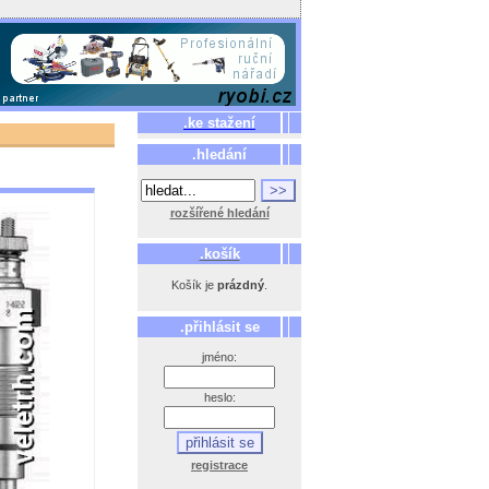
.ke stažení
.hledání
rozšířené hledání
.košík
Košík je
prázdný
.
.přihlásit se
jméno:
heslo:
registrace