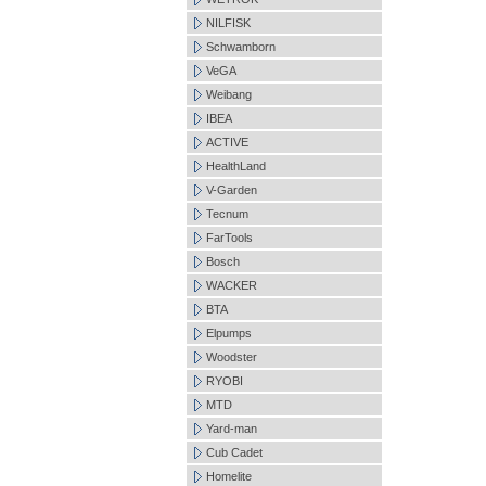
NILFISK
Schwamborn
VeGA
Weibang
IBEA
ACTIVE
HealthLand
V-Garden
Tecnum
FarTools
Bosch
WACKER
BTA
Elpumps
Woodster
RYOBI
MTD
Yard-man
Cub Cadet
Homelite