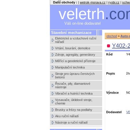
Další obchody :
|
wetrok-morava.cz
|
ryobi.cz
|
schw
veletrh
.co
Váš on-line dodavatel
Stavební mechanizace
obchod
>
Auto-
Elektrické a vzduchové ruční
nářadí
Y402-2
Vrtání, bourání, demolice
Kód
Y4
Zdroje, agregáty, generátory
Měřící a geodetické přístroje
Manipulační technika
Popis
žh
Stroje pro úpravu čerstvých
betonů
Řezače, pily, diamantové
nástroje
Výrobce
N
Vibrační a hutnící technika
Vysavače, úklidové stroje,
chemie
Brusky a frézy na podlahy
Dodavatel
VE
Aku ruční nářadí
Nástroje a ruční nářadí