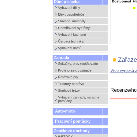
Dům a stavba
Dostupnost
Na
Vybavení dílny
Elektrospotřebiče
Stavební materiály
Upevňovací systémy
Vybavení kuchyně
Čerpací technika
Vybavení domů
Zahrada
Zařaze
Sekačky, provzdušňovače
Více výrobků 
Křovinořezy, vyžínače
Řetězové pily
Traktory na trávu
Recenze/hod
Sněhové frézy
Vybavení zahrady, nářadí a
pomůcky
Auto-moto
Pracovní pomůcky
Značkové obchody
WETROK