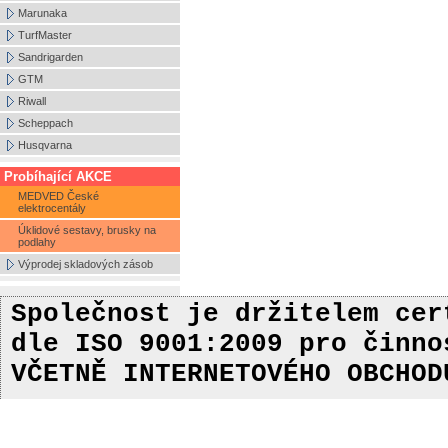
Marunaka
TurfMaster
Sandrigarden
GTM
Riwall
Scheppach
Husqvarna
Probíhající AKCE
MEDVED České
elektrocentály
Úklidové sestavy, brusky na
podlahy
Výprodej skladových zásob
Společnost je držitelem ce
dle ISO 9001:2009
pro činn
VČETNĚ INTERNETOVÉHO OBCHOD