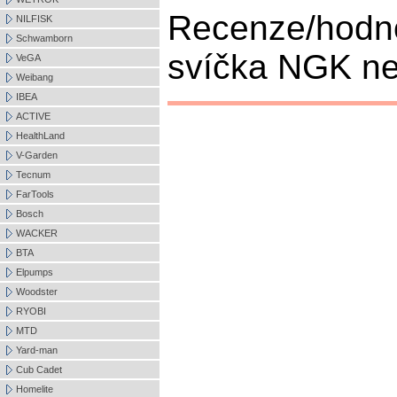
Recenze/hodn
NILFISK
Schwamborn
svíčka NGK nen
VeGA
Weibang
IBEA
ACTIVE
HealthLand
V-Garden
Tecnum
FarTools
Bosch
WACKER
BTA
Elpumps
Woodster
RYOBI
MTD
Yard-man
Cub Cadet
Homelite