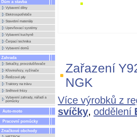
Dům a stavba
Vybavení dílny
Elektrospotřebiče
Stavební materiály
Upevňovací systémy
Vybavení kuchyně
Čerpací technika
Vybavení domů
Zahrada
Zařazení Y9
Sekačky, provzdušňovače
Křovinořezy, vyžínače
Řetězové pily
NGK
Traktory na trávu
Sněhové frézy
Více výrobků z r
Vybavení zahrady, nářadí a
pomůcky
svíčky
,
oddělení
Auto-moto
Pracovní pomůcky
Značkové obchody
WETROK