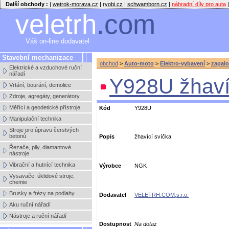
Další obchody :
|
wetrok-morava.cz
|
ryobi.cz
|
schwamborn.cz
|
náhradní díly pro auta
|
veletrh
.com
Váš on-line dodavatel
Stavební mechanizace
obchod
>
Auto-moto
>
Elektro-vybavení
>
zapalo
Elektrické a vzduchové ruční
nářadí
Y928U žhaví
Vrtání, bourání, demolice
Zdroje, agregáty, generátory
Měřící a geodetické přístroje
Kód
Y928U
Manipulační technika
Stroje pro úpravu čerstvých
betonů
Popis
žhavící svíčka
Řezače, pily, diamantové
nástroje
Vibrační a hutnící technika
Výrobce
NGK
Vysavače, úklidové stroje,
chemie
Brusky a frézy na podlahy
Dodavatel
VELETRH.COM,s.r.o.
Aku ruční nářadí
Nástroje a ruční nářadí
Dostupnost
Na dotaz