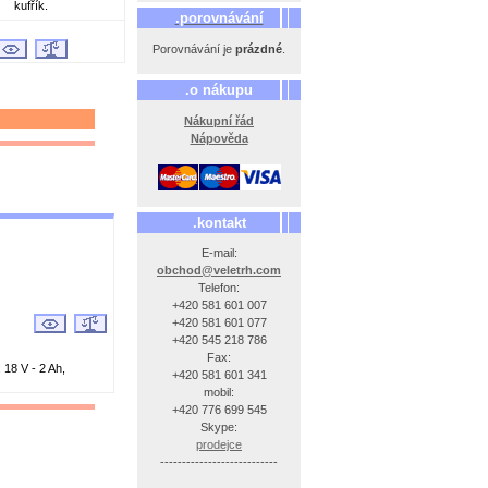
kufřík.
.porovnávání
Porovnávání je
prázdné
.
.o nákupu
Nákupní řád
Nápověda
.kontakt
E-mail:
obchod@veletrh.com
Telefon:
+420 581 601 007
+420 581 601 077
+420 545 218 786
Fax:
: 18 V - 2 Ah,
+420 581 601 341
mobil:
+420 776 699 545
Skype:
prodejce
---------------------------