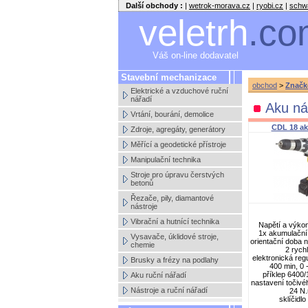
Další obchody :
|
wetrok-morava.cz
|
ryobi.cz
|
schw
veletrh
.co
Váš on-line dodavatel
Stavební mechanizace
obchod
>
Značk
Elektrické a vzduchové ruční
nářadí
Aku ná
Vrtání, bourání, demolice
CDL 18 ak
Zdroje, agregáty, generátory
Měřící a geodetické přístroje
Manipulační technika
Stroje pro úpravu čerstvých
betonů
Řezače, pily, diamantové
nástroje
Vibrační a hutnící technika
Nap
ě
tí a výko
1x akumulační 
Vysavače, úklidové stroje,
orientační doba n
chemie
2 rychl
elektronická reg
Brusky a frézy na podlahy
400 min, 0 
příklep 6400/
Aku ruční nářadí
nastavení točiv
Nástroje a ruční nářadí
24 N.
sklíčidl