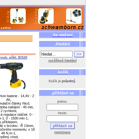
.ke stažení
.hledání
oub. příkl. IDS20
rozšířené hledání
.košík
Košík je
prázdný
.
.přihlásit se
ýkon baterie - 14,4V - 2
Ah,
jméno:
mulační články Nicd,
doba nabíjení - 45 min,
2 rychlosti,
heslo:
ká regulace otáček: 0 -
-1, 0 - 1500 min-1,
s příklepem,
ák s brzdou - Ř 13mm,
točivého momentu: x 18
registrace
48 N.m-1,
zp
ě
tný chod,