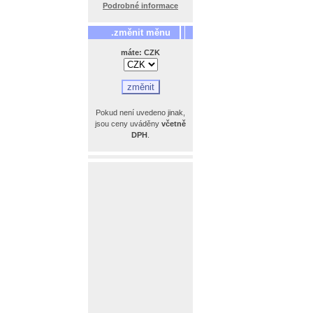
Podrobné informace
.změnit měnu
máte: CZK
Pokud není uvedeno jinak,
jsou ceny uváděny
včetně
DPH
.