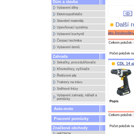
Dům a stavba
Vybavení dílny
Elektrospotřebiče
Stavební materiály
Další 
Upevňovací systémy
aku šroubováky
Vybavení kuchyně
Čerpací technika
Celkem položek:
Vybavení domů
Počet položek n
Zahrada
Sekačky, provzdušňovače
CDL 14 a
Křovinořezy, vyžínače
Řetězové pily
Traktory na trávu
Sněhové frézy
Vybavení zahrady, nářadí a
pomůcky
Popis
Auto-moto
Celkem položek:
Pracovní pomůcky
Počet položek n
Značkové obchody
WETROK