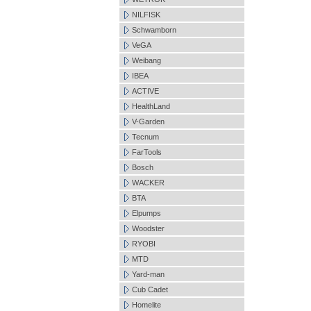
NILFISK
Schwamborn
VeGA
Weibang
IBEA
ACTIVE
HealthLand
V-Garden
Tecnum
FarTools
Bosch
WACKER
BTA
Elpumps
Woodster
RYOBI
MTD
Yard-man
Cub Cadet
Homelite