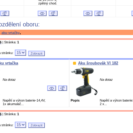
zp
ě
tný chod.
rozdělení oboru:
,
,
aku-vrtačky
6
| Stránka:
1
a stránku:
ku vrtačka
Aku šroubovák VI 182
Na dotaz
Na dotaz
Nap
ě
tí a výkon baterie-14,4V,
Popis
Nap
ě
tí a výkon baterie
1x akumulač...
2 x...
6
| Stránka:
1
a stránku: