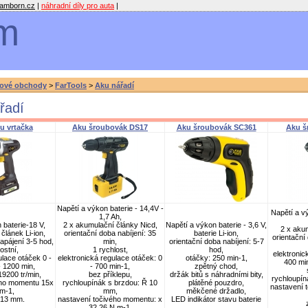
amborn.cz
|
náhradní díly pro auta
|
m
ové obchody
>
FarTools
>
Aku nářadí
řadí
u vrtačka
Aku šroubovák DS17
Aku šroubovák SC361
Aku šr
Nap
ě
tí a výkon baterie - 14,4V -
Nap
ě
tí a v
1,7 Ah,
n baterie-18 V,
2 x akumulační články Nicd,
Nap
ě
tí a výkon baterie - 3,6 V,
2 x aku
článek Li-ion,
orientační doba nabíjení: 35
baterie Li-ion,
orientační 
apájení 3-5 hod,
min,
orientační doba nabíjení: 5-7
ostní,
1 rychlost,
hod,
elektronic
ulace otáček 0 -
elektronická regulace otáček: 0
otáčky: 250 min-1,
400 min
- 1200 min,
- 700 min-1,
zp
ě
tný chod,
19200 tr/min,
bez příklepu,
držák bitů s náhradními bity,
rychloupín
ého momentu 15x
rychloupínák s brzdou: Ř 10
plát
ě
né pouzdro,
nastavení 
m-1,
mm,
m
ě
kčené držadlo,
o 13 mm.
nastavení točivého momentu: x
LED indikátor stavu baterie
32 26 N.m-1,