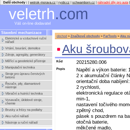
Další obchody :
|
wetrok-morava.cz
|
ryobi.cz
|
schwamborn.cz
|
náhradní díly pro auta
|
veletrh
.com
Váš on-line dodavatel
Stavební mechanizace
obchod
>
Značkové obchody
>
FarTools
>
Aku n
Elektrické a vzduchové ruční
nářadí
Aku šroubov
Vrtání, bourání, demolice
Zdroje, agregáty, generátory
Měřící a geodetické přístroje
Kód
20215280.006
Manipulační technika
Popis
Nap
ě
tí a výkon baterie: 
Stroje pro úpravu čerstvých
2 x akumulační články N
betonů
orientační doba nabíjení:
Řezače, pily, diamantové
2 rychlosti,
nástroje
elektronická regulace ot
Vibrační a hutnící technika
min-1,
Vysavače, úklidové stroje,
chemie
nastavení točivého mom
zp
ě
tný chod,
Brusky a frézy na podlahy
pásek s pouzdrem na bat
Aku ruční nářadí
otočná baterie,
Nástroje a ruční nářadí
m
ě
kčené madlo,