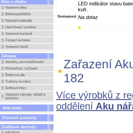
Dům a stavba
LED indikátor stavu bate
Vybavení dílny
kufr.
Elektrospotřebiče
Dostupnost
Na dotaz
Stavební materiály
Upevňovací systémy
Vybavení kuchyně
Čerpací technika
Vybavení domů
Zahrada
Zařazení Ak
Sekačky, provzdušňovače
Křovinořezy, vyžínače
182
Řetězové pily
Traktory na trávu
Sněhové frézy
Více výrobků z r
Vybavení zahrady, nářadí a
pomůcky
oddělení
Aku nář
Auto-moto
Pracovní pomůcky
Značkové obchody
WETROK