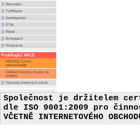
Marunaka
TurfMaster
Sandrigarden
GTM
Riwall
Scheppach
Husqvarna
Probíhající AKCE
MEDVED České
elektrocentály
Úklidové sestavy, brusky na
podlahy
Výprodej skladových zásob
Společnost je držitelem ce
dle ISO 9001:2009
pro činn
VČETNĚ INTERNETOVÉHO OBCHOD