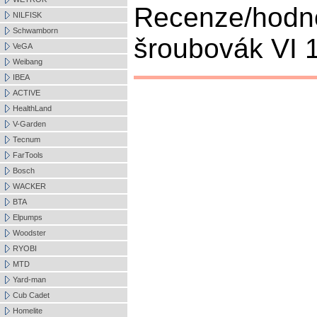
Recenze/hodn
NILFISK
Schwamborn
šroubovák VI 1
VeGA
Weibang
IBEA
ACTIVE
HealthLand
V-Garden
Tecnum
FarTools
Bosch
WACKER
BTA
Elpumps
Woodster
RYOBI
MTD
Yard-man
Cub Cadet
Homelite