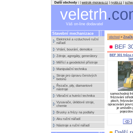
Další obchody :
|
wetrok-morava.cz
|
ryobi.cz
|
schw
veletrh
.co
Váš on-line dodavatel
Stavební mechanizace
obchod
>
Značk
Elektrické a vzduchové ruční
nářadí
BEF 3
Vrtání, bourání, demolice
BEF 301 fréza 
Zdroje, agregáty, generátory
la
Měřící a geodetické přístroje
Manipulační technika
Stroje pro úpravu čerstvých
betonů
Řezače, pily, diamantové
nástroje
samochodná fré
Vibrační a hutnící technika
frézování střed
ploch, frézová
Vysavače, úklidové stroje,
opracování povrc
chemie
je umístěn 
pojezdov
Brusky a frézy na podlahy
Aku ruční nářadí
Nástroje a ruční nářadí
Další 