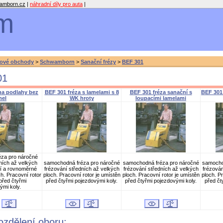
amborn.cz
|
náhradní díly pro auta
|
m
ové obchody
>
Schwamborn
>
Sanační frézy
>
BEF 301
01
na podlahy bez
BEF 301 fréza s lamelami s 8
BEF 301 fréza sanační s
BEF 301
mel
WK hroty
loupacími lamelami
za pro náročné
ních až velkých
samochodná fréza pro náročné
samochodná fréza pro náročné
samocho
ní a rovnoměrné
frézování středních až velkých
frézování středních až velkých
frézován
h. Pracovní rotor
ploch. Pracovní rotor je umístěn
ploch. Pracovní rotor je umístěn
ploch. P
před čtyřmi
před čtyřmi pojezdovými koly.
před čtyřmi pojezdovými koly.
před čt
ými koly.
rozdělení oboru: