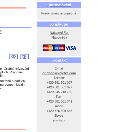
.porovnávání
Porovnávání je
prázdné
.
.o nákupu
*
Nákupní řád
Nápověda
.kontakt
E-mail:
o náročné frézování
 ploch. Pracovní
obchod@veletrh.com
t...
Telefon:
tbetonů a dalších
+420 581 601 007
nerovností,ideální
+420 581 601 077
...
+420 545 218 786
Fax:
+420 581 601 341
mobil:
+420 776 699 545
Skype:
prodejce
---------------------------