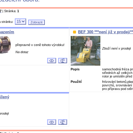
7
| Stránka:
1
a stránku:
osazením
BEF 300 ***není již v prodeji**
přepravné v ceně tohoto výrobku!
Zboží není v prodeji
Na dotaz
Popis
samochodná fréza pr
středních až velkých
rotor je umístěn před č
Použití
frézování betonů,plas
povrchů, srovnávání 
pro přípravu pod stěrk
sílený
prodeji