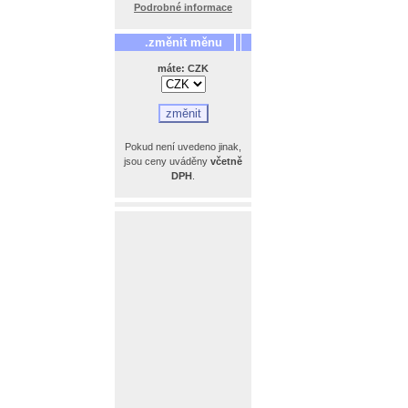
Podrobné informace
.změnit měnu
máte: CZK
Pokud není uvedeno jinak,
jsou ceny uváděny
včetně
DPH
.