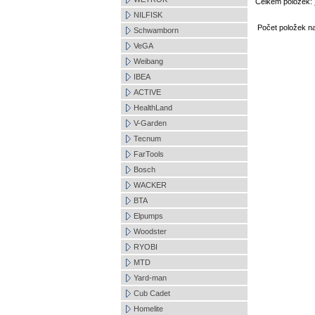
Celkem položek:
NILFISK
Počet položek n
Schwamborn
VeGA
Weibang
IBEA
ACTIVE
HealthLand
V-Garden
Tecnum
FarTools
Bosch
WACKER
BTA
Elpumps
Woodster
RYOBI
MTD
Yard-man
Cub Cadet
Homelite