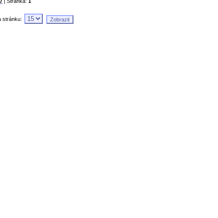
7
| Stránka:
1
a stránku: