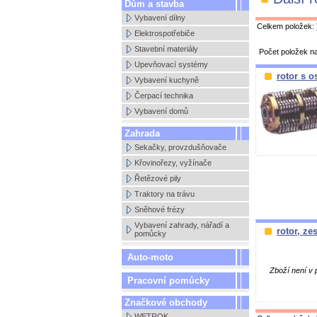
Dům a stavba
Vybavení dílny
Celkem položek:
Elektrospotřebiče
Stavební materiály
Počet položek n
Upevňovací systémy
rotor s 
Vybavení kuchyně
Čerpací technika
Vybavení domů
Zahrada
Sekačky, provzdušňovače
Křovinořezy, vyžínače
Řetězové pily
Traktory na trávu
Sněhové frézy
Vybavení zahrady, nářadí a
rotor, ze
pomůcky
Auto-moto
Zboží není v 
Pracovní pomůcky
Značkové obchody
WETROK