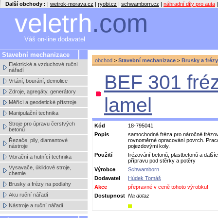
Další obchody :
|
wetrok-morava.cz
|
ryobi.cz
|
schwamborn.cz
|
náhradní díly pro auta
|
veletrh
.com
Váš on-line dodavatel
Stavební mechanizace
obchod
>
Stavební mechanizace
>
Brusky a fréz
Elektrické a vzduchové ruční
nářadí
BEF 301 fré
Vrtání, bourání, demolice
Zdroje, agregáty, generátory
lamel
Měřící a geodetické přístroje
Manipulační technika
Stroje pro úpravu čerstvých
Kód
18-795041
betonů
Popis
samochodná fréza pro náročné frézová
Řezače, pily, diamantové
rovnoměrné opracování povrch. Pracov
nástroje
pojezdovými koly.
Použití
frézování betonů, plastbetonů a další
Vibrační a hutnící technika
přípravu pod stěrky a potěry
Vysavače, úklidové stroje,
Výrobce
Schwamborn
chemie
Dodavatel
Húdek Tomáš
Brusky a frézy na podlahy
Akce
přepravné v ceně tohoto výrobku!
Aku ruční nářadí
Dostupnost
Na dotaz
Nástroje a ruční nářadí