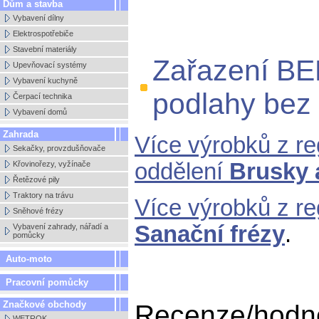
Dům a stavba
Vybavení dílny
Elektrospotřebiče
Stavební materiály
Zařazení BE
Upevňovací systémy
Vybavení kuchyně
podlahy bez
Čerpací technika
Vybavení domů
Zahrada
Více výrobků z r
Sekačky, provzdušňovače
oddělení
Brusky 
Křovinořezy, vyžínače
Řetězové pily
Traktory na trávu
Více výrobků z r
Sněhové frézy
Sanační frézy
.
Vybavení zahrady, nářadí a
pomůcky
Auto-moto
Pracovní pomůcky
Značkové obchody
Recenze/hodno
WETROK