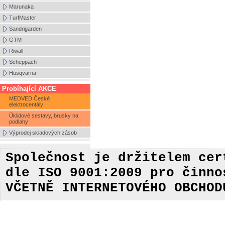
Marunaka
TurfMaster
Sandrigarden
GTM
Riwall
Scheppach
Husqvarna
Probíhající AKCE
MEDVED České
elektrocentály
Úklidové sestavy, brusky na
podlahy
Výprodej skladových zásob
Společnost je držitelem ce
dle ISO 9001:2009
pro činn
VČETNĚ INTERNETOVÉHO OBCHOD