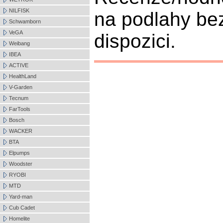
NILFISK
na podlahy bez
Schwamborn
VeGA
dispozici.
Weibang
IBEA
ACTIVE
HealthLand
V-Garden
Tecnum
FarTools
Bosch
WACKER
BTA
Elpumps
Woodster
RYOBI
MTD
Yard-man
Cub Cadet
Homelite