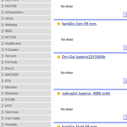
NILFISK
Na dotaz
Schwamborn
VeGA
kartáče červ 04 mm,
Weibang
IBEA
ACTIVE
Na dotaz
HealthLand
V-Garden
Tecnum
Dry-Gel baterie12V100Ah
FarTools
Bosch
Na dotaz
WACKER
BTA
Elpumps
náhradní baterie, 4000 mAh
Woodster
RYOBI
MTD
Na dotaz
Yard-man
Cub Cadet
Homelite
kartáče žluté 04 mm,