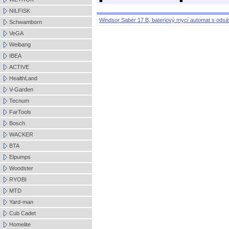
NILFISK
Windsor Saber 17 B, bateriový mycí automat s ods
Schwamborn
VeGA
Weibang
IBEA
ACTIVE
HealthLand
V-Garden
Tecnum
FarTools
Bosch
WACKER
BTA
Elpumps
Woodster
RYOBI
MTD
Yard-man
Cub Cadet
Homelite