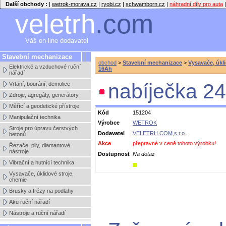
Další obchody :
|
wetrok-morava.cz
|
ryobi.cz
|
schwamborn.cz
|
náhradní díly pro auta
|
veletrh
.com
Váš on-line dodavatel
Stavební mechanizace
obchod
>
Stavební mechanizace
>
Vysavače, úkl
Elektrické a vzduchové ruční
16Ah
nářadí
nabíječka 24
Vrtání, bourání, demolice
Zdroje, agregáty, generátory
Měřící a geodetické přístroje
Kód
151204
Manipulační technika
Výrobce
WETROK
Stroje pro úpravu čerstvých
Dodavatel
VELETRH.COM,s.r.o.
betonů
Akce
přepravné v ceně tohoto výrobku!
Řezače, pily, diamantové
nástroje
Dostupnost
Na dotaz
Vibrační a hutnící technika
Vysavače, úklidové stroje,
chemie
Brusky a frézy na podlahy
Aku ruční nářadí
Nástroje a ruční nářadí