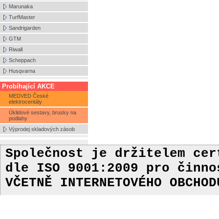
Marunaka
TurfMaster
Sandrigarden
GTM
Riwall
Scheppach
Husqvarna
Probíhající AKCE
MEDVED České
elektrocentály
Úklidové sestavy, brusky na
podlahy
Výprodej skladových zásob
Společnost je držitelem ce
dle ISO 9001:2009
pro činn
VČETNĚ INTERNETOVÉHO OBCHOD