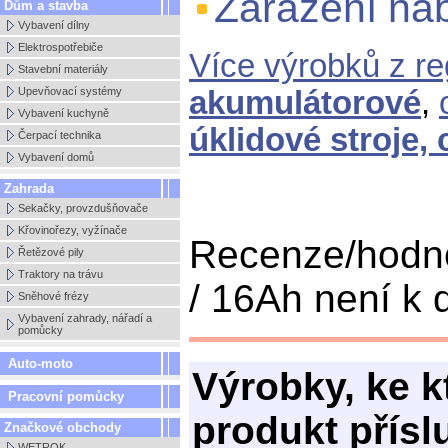
Zařazení nab
Dům a stavba
Vybavení dílny
Elektrospotřebiče
Více výrobků z r
Stavební materiály
Upevňovací systémy
akumulátorové
,
Vybavení kuchyně
úklidové stroje,
Čerpací technika
Vybavení domů
Zahrada
Sekačky, provzdušňovače
Křovinořezy, vyžínače
Recenze/hodno
Řetězové pily
Traktory na trávu
/ 16Ah není k d
Sněhové frézy
Vybavení zahrady, nářadí a
pomůcky
Auto-moto
Výrobky, ke 
Pracovní pomůcky
produkt přísl
Značkové obchody
WETROK