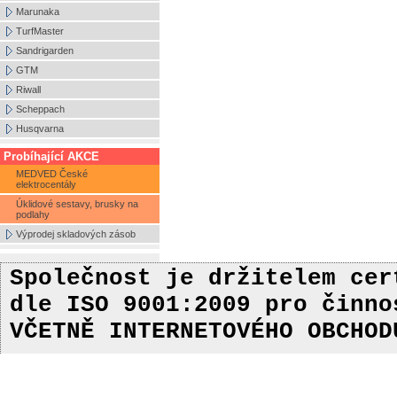
Marunaka
TurfMaster
Sandrigarden
GTM
Riwall
Scheppach
Husqvarna
Probíhající AKCE
MEDVED České
elektrocentály
Úklidové sestavy, brusky na
podlahy
Výprodej skladových zásob
Společnost je držitelem ce
dle ISO 9001:2009
pro činn
VČETNĚ INTERNETOVÉHO OBCHOD