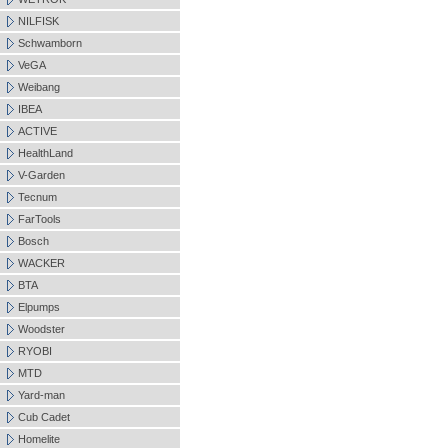
NILFISK
Schwamborn
VeGA
Weibang
IBEA
ACTIVE
HealthLand
V-Garden
Tecnum
FarTools
Bosch
WACKER
BTA
Elpumps
Woodster
RYOBI
MTD
Yard-man
Cub Cadet
Homelite