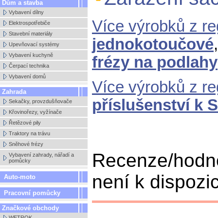
Dům a stavba
Vybavení dílny
Více výrobků z r
Elektrospotřebiče
Stavební materiály
jednokotoučové
Upevňovací systémy
Vybavení kuchyně
frézy na podlahy
Čerpací technika
Vybavení domů
Více výrobků z r
Zahrada
příslušenství k 
Sekačky, provzdušňovače
Křovinořezy, vyžínače
Řetězové pily
Traktory na trávu
Sněhové frézy
Recenze/hodno
Vybavení zahrady, nářadí a
pomůcky
není k dispozic
Auto-moto
Pracovní pomůcky
Značkové obchody
WETROK