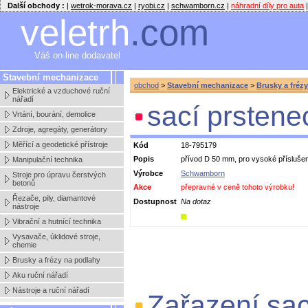
Další obchody :
|
wetrok-morava.cz
|
ryobi.cz
|
schwamborn.cz
|
náhradní díly pro auta
|
veletrh
.com
Váš on-line dodavatel
Stavební mechanizace
obchod
>
Stavební mechanizace
>
Brusky a fréz
Elektrické a vzduchové ruční
nářadí
sací prstene
Vrtání, bourání, demolice
Zdroje, agregáty, generátory
Měřící a geodetické přístroje
Kód
18-795179
Popis
přívod D 50 mm, pro vysoké příslušen
Manipulační technika
Výrobce
Schwamborn
Stroje pro úpravu čerstvých
betonů
Akce
přepravné v ceně tohoto výrobku!
Řezače, pily, diamantové
Dostupnost
Na dotaz
nástroje
Vibrační a hutnící technika
Vysavače, úklidové stroje,
chemie
Brusky a frézy na podlahy
Aku ruční nářadí
Nástroje a ruční nářadí
Zařazení sac